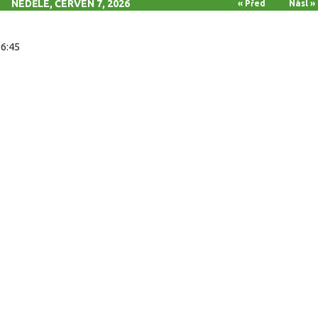
NEDĚLE, ČERVEN 7, 2026
« Před
Násl »
16:45