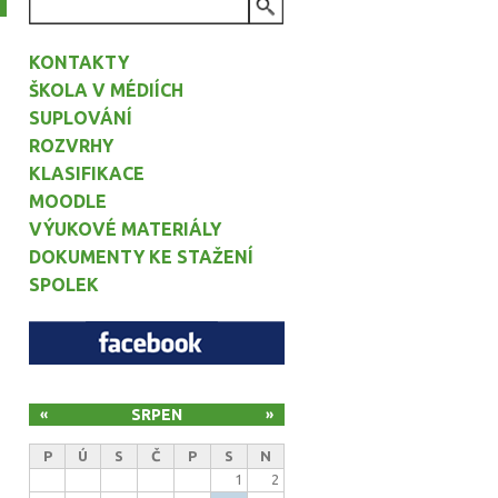
VYHLEDÁVÁNÍ
KONTAKTY
ŠKOLA V MÉDIÍCH
SUPLOVÁNÍ
ROZVRHY
KLASIFIKACE
MOODLE
VÝUKOVÉ MATERIÁLY
DOKUMENTY KE STAŽENÍ
SPOLEK
SRPEN
«
»
P
Ú
S
Č
P
S
N
1
2