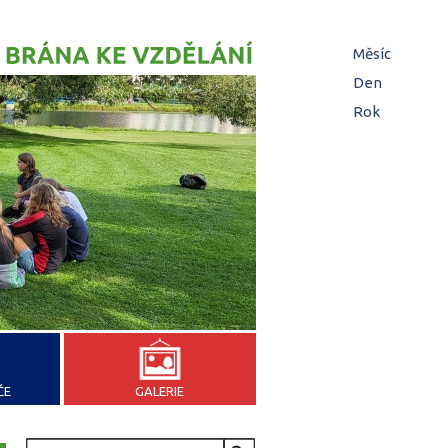
Hl
Měsíc
zá
Den
(aktivní z
Rok
ČE
GALERIE