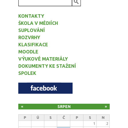
VYHLEDÁVÁNÍ
KONTAKTY
ŠKOLA V MÉDIÍCH
SUPLOVÁNÍ
ROZVRHY
KLASIFIKACE
MOODLE
VÝUKOVÉ MATERIÁLY
DOKUMENTY KE STAŽENÍ
SPOLEK
SRPEN
«
»
P
Ú
S
Č
P
S
N
1
2