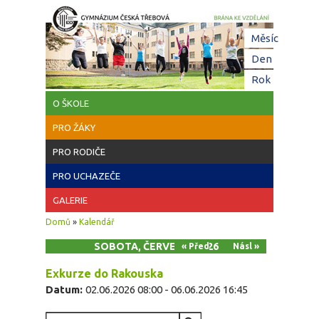
Přejít k hlavnímu obsahu
Hl
Měsíc
zá
Den
(aktivní z
Rok
O ŠKOLE
PRO ŽÁKY
PRO RODIČE
PRO UCHAZEČE
GALERIE
Jste zde
Domů
»
Kalendář
SOBOTA, ČERVEN 6, 2026
« Před
Násl »
Exkurze do Rakouska
Datum:
02.06.2026 08:00
-
06.06.2026 16:45