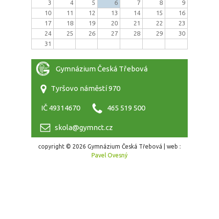
3
4
5
6
7
8
9
10
11
12
13
14
15
16
17
18
19
20
21
22
23
24
25
26
27
28
29
30
31
Gymnázium Česká Třebová
Tyršovo náměstí 970
IČ 49314670
465 519 500
skola@gymnct.cz
copyright © 2026 Gymnázium Česká Třebová | web :
Pavel Ovesný