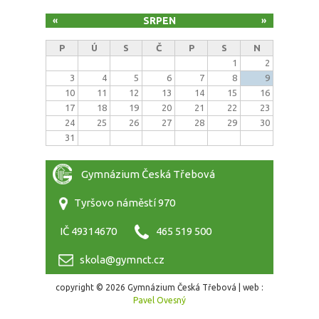
SRPEN
«
»
P
Ú
S
Č
P
S
N
1
2
3
4
5
6
7
8
9
10
11
12
13
14
15
16
17
18
19
20
21
22
23
24
25
26
27
28
29
30
31
Gymnázium Česká Třebová
Tyršovo náměstí 970
IČ 49314670
465 519 500
skola@gymnct.cz
copyright © 2026 Gymnázium Česká Třebová | web :
Pavel Ovesný