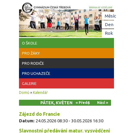
Přejít k hlavnímu obsahu
Hl
Měsíc
zá
Den
(aktivní z
Rok
O ŠKOLE
PRO ŽÁKY
PRO RODIČE
PRO UCHAZEČE
GALERIE
Jste zde
Domů
»
Kalendář
PÁTEK, KVĚTEN 29, 2026
« Před
Násl »
Zájezd do Francie
Datum:
24.05.2026 08:30
-
30.05.2026 16:30
Slavnostní předávání matur. vysvědčení