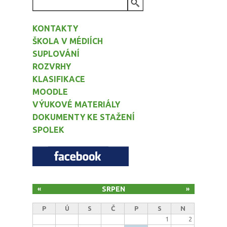
VYHLEDÁVÁNÍ
KONTAKTY
ŠKOLA V MÉDIÍCH
SUPLOVÁNÍ
ROZVRHY
KLASIFIKACE
MOODLE
VÝUKOVÉ MATERIÁLY
DOKUMENTY KE STAŽENÍ
SPOLEK
SRPEN
«
»
P
Ú
S
Č
P
S
N
1
2