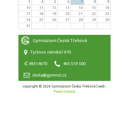
3
4
5
6
7
8
9
10
11
12
13
14
15
16
17
18
19
20
21
22
23
24
25
26
27
28
29
30
31
Gymnázium Česká Třebová
Tyršovo náměstí 970
IČ 49314670
465 519 500
skola@gymnct.cz
copyright © 2026 Gymnázium Česká Třebová | web :
Pavel Ovesný