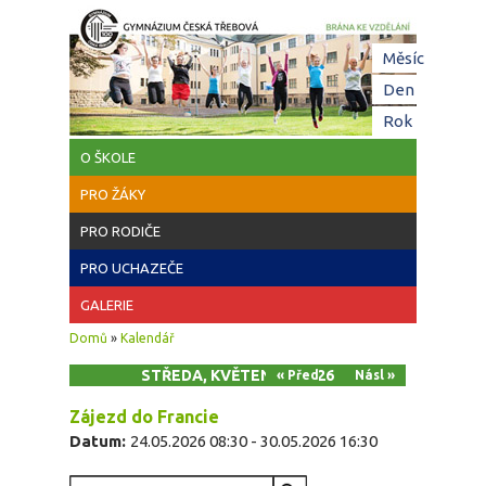
Přejít k hlavnímu obsahu
Hl
Měsíc
zá
Den
(aktivní z
Rok
O ŠKOLE
PRO ŽÁKY
PRO RODIČE
PRO UCHAZEČE
GALERIE
Jste zde
Domů
»
Kalendář
STŘEDA, KVĚTEN 27, 2026
« Před
Násl »
Zájezd do Francie
Datum:
24.05.2026 08:30
-
30.05.2026 16:30