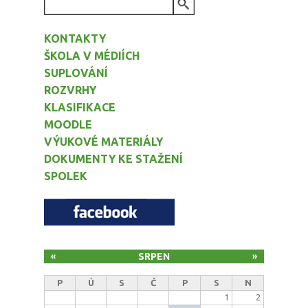
VYHLEDÁVÁNÍ
KONTAKTY
ŠKOLA V MÉDIÍCH
SUPLOVÁNÍ
ROZVRHY
KLASIFIKACE
MOODLE
VÝUKOVÉ MATERIÁLY
DOKUMENTY KE STAŽENÍ
SPOLEK
SRPEN
«
»
P
Ú
S
Č
P
S
N
1
2