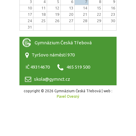
3
4
5
6
7
8
9
10
11
12
13
14
15
16
17
18
19
20
21
22
23
24
25
26
27
28
29
30
31
Gymnázium Česká Třebová
Tyršovo náměstí 970
IČ 49314670
465 519 500
skola@gymnct.cz
copyright © 2026 Gymnázium Česká Třebová | web :
Pavel Ovesný