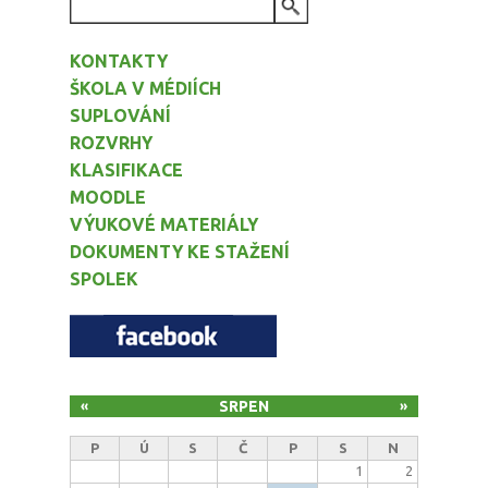
VYHLEDÁVÁNÍ
KONTAKTY
ŠKOLA V MÉDIÍCH
SUPLOVÁNÍ
ROZVRHY
KLASIFIKACE
MOODLE
VÝUKOVÉ MATERIÁLY
DOKUMENTY KE STAŽENÍ
SPOLEK
SRPEN
«
»
P
Ú
S
Č
P
S
N
1
2