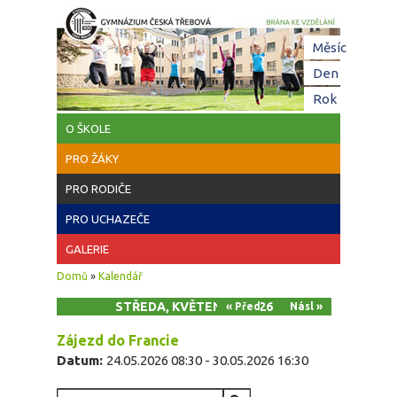
Přejít k hlavnímu obsahu
Hl
Měsíc
zá
Den
(aktivní z
Rok
O ŠKOLE
PRO ŽÁKY
PRO RODIČE
PRO UCHAZEČE
GALERIE
Jste zde
Domů
»
Kalendář
STŘEDA, KVĚTEN 27, 2026
« Před
Násl »
Zájezd do Francie
Datum:
24.05.2026 08:30
-
30.05.2026 16:30