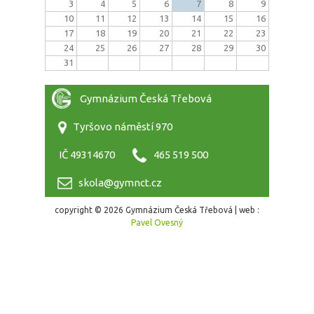
3
4
5
6
7
8
9
10
11
12
13
14
15
16
17
18
19
20
21
22
23
24
25
26
27
28
29
30
31
Gymnázium Česká Třebová
Tyršovo náměstí 970
IČ 49314670
465 519 500
skola@gymnct.cz
copyright © 2026 Gymnázium Česká Třebová | web :
Pavel Ovesný