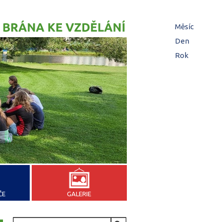
Hl
Měsíc
zá
Den
(aktivní z
Rok
ČE
GALERIE