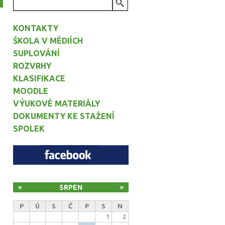
VYHLEDÁVÁNÍ
KONTAKTY
ŠKOLA V MÉDIÍCH
SUPLOVÁNÍ
ROZVRHY
KLASIFIKACE
MOODLE
VÝUKOVÉ MATERIÁLY
DOKUMENTY KE STAŽENÍ
SPOLEK
SRPEN
«
»
P
Ú
S
Č
P
S
N
1
2