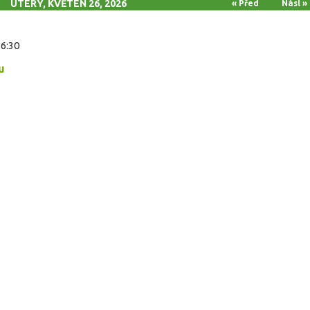
ÚTERÝ, KVĚTEN 26, 2026
« Před
Násl »
16:30
u