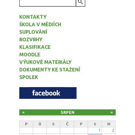
VYHLEDÁVÁNÍ
KONTAKTY
ŠKOLA V MÉDIÍCH
SUPLOVÁNÍ
ROZVRHY
KLASIFIKACE
MOODLE
VÝUKOVÉ MATERIÁLY
DOKUMENTY KE STAŽENÍ
SPOLEK
SRPEN
«
»
P
Ú
S
Č
P
S
N
1
2