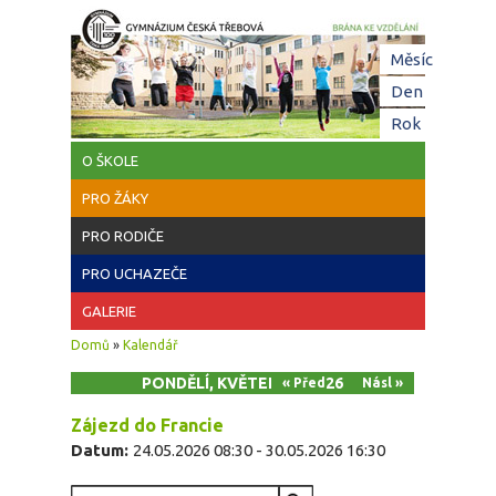
Přejít k hlavnímu obsahu
Hl
Měsíc
zá
Den
(aktivní z
Rok
O ŠKOLE
PRO ŽÁKY
PRO RODIČE
PRO UCHAZEČE
GALERIE
Jste zde
Domů
»
Kalendář
PONDĚLÍ, KVĚTEN 25, 2026
« Před
Násl »
Zájezd do Francie
Datum:
24.05.2026 08:30
-
30.05.2026 16:30