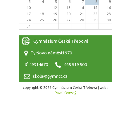
3
4
5
6
7
8
9
10
11
12
13
14
15
16
17
18
19
20
21
22
23
24
25
26
27
28
29
30
31
Gymnázium Česká Třebová
Tyršovo náměstí 970
IČ 49314670
465 519 500
skola@gymnct.cz
copyright © 2026 Gymnázium Česká Třebová | web :
Pavel Ovesný