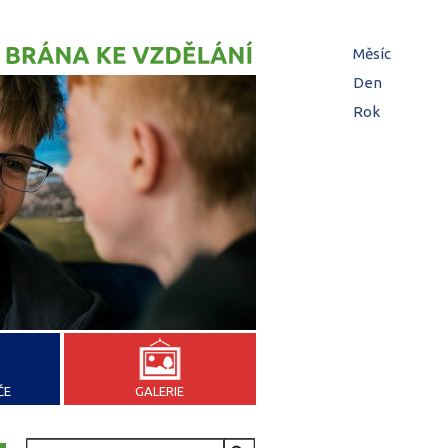
Hl
Měsíc
zá
Den
(aktivní z
Rok
ČE
GALERIE