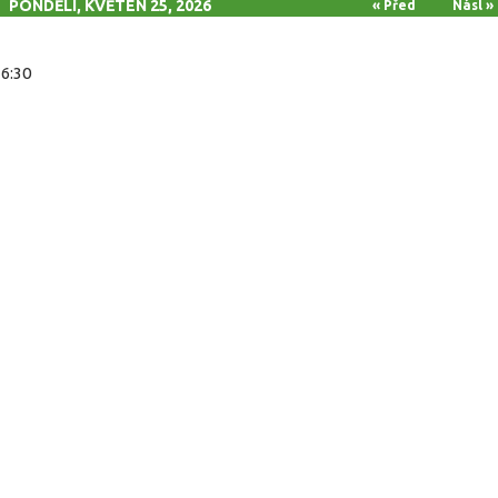
PONDĚLÍ, KVĚTEN 25, 2026
« Před
Násl »
16:30