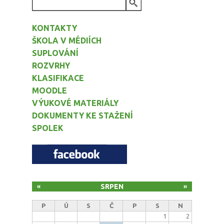
VYHLEDÁVÁNÍ
KONTAKTY
ŠKOLA V MÉDIÍCH
SUPLOVÁNÍ
ROZVRHY
KLASIFIKACE
MOODLE
VÝUKOVÉ MATERIÁLY
DOKUMENTY KE STAŽENÍ
SPOLEK
SRPEN
«
»
P
Ú
S
Č
P
S
N
1
2