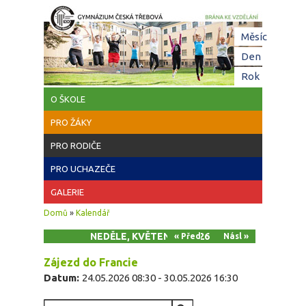
Přejít k hlavnímu obsahu
Hl
Měsíc
zá
Den
(aktivní z
Rok
O ŠKOLE
PRO ŽÁKY
PRO RODIČE
PRO UCHAZEČE
GALERIE
Jste zde
Domů
»
Kalendář
NEDĚLE, KVĚTEN 24, 2026
« Před
Násl »
Zájezd do Francie
Datum:
24.05.2026 08:30
-
30.05.2026 16:30