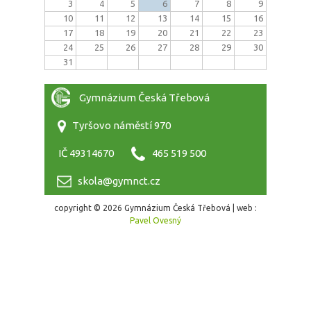
3
4
5
6
7
8
9
10
11
12
13
14
15
16
17
18
19
20
21
22
23
24
25
26
27
28
29
30
31
Gymnázium Česká Třebová
Tyršovo náměstí 970
IČ 49314670
465 519 500
skola@gymnct.cz
copyright © 2026 Gymnázium Česká Třebová | web :
Pavel Ovesný