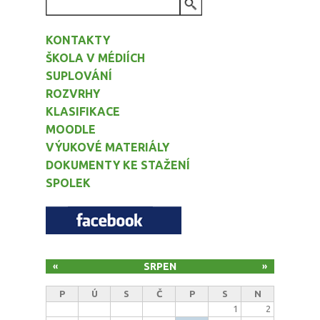
VYHLEDÁVÁNÍ
KONTAKTY
ŠKOLA V MÉDIÍCH
SUPLOVÁNÍ
ROZVRHY
KLASIFIKACE
MOODLE
VÝUKOVÉ MATERIÁLY
DOKUMENTY KE STAŽENÍ
SPOLEK
SRPEN
«
»
P
Ú
S
Č
P
S
N
1
2