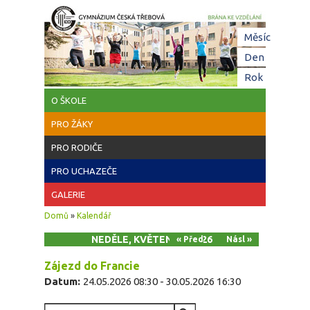
Přejít k hlavnímu obsahu
Hl
Měsíc
zá
Den
(aktivní z
Rok
O ŠKOLE
PRO ŽÁKY
PRO RODIČE
PRO UCHAZEČE
GALERIE
Jste zde
Domů
»
Kalendář
NEDĚLE, KVĚTEN 24, 2026
« Před
Násl »
Zájezd do Francie
Datum:
24.05.2026 08:30
-
30.05.2026 16:30