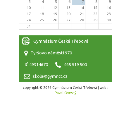
3
4
5
6
7
8
9
10
11
12
13
14
15
16
17
18
19
20
21
22
23
24
25
26
27
28
29
30
31
Gymnázium Česká Třebová
Tyršovo náměstí 970
IČ 49314670
465 519 500
skola@gymnct.cz
copyright © 2026 Gymnázium Česká Třebová | web :
Pavel Ovesný