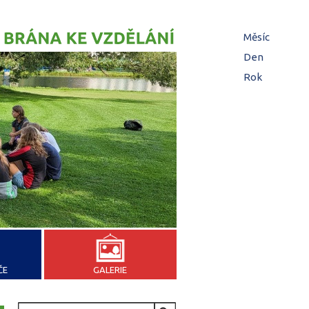
Hl
Měsíc
zá
Den
(aktivní z
Rok
ČE
GALERIE