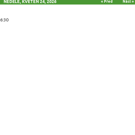
NEDĚLE, KVĚTEN 24, 2026
« Před
Násl »
16:30