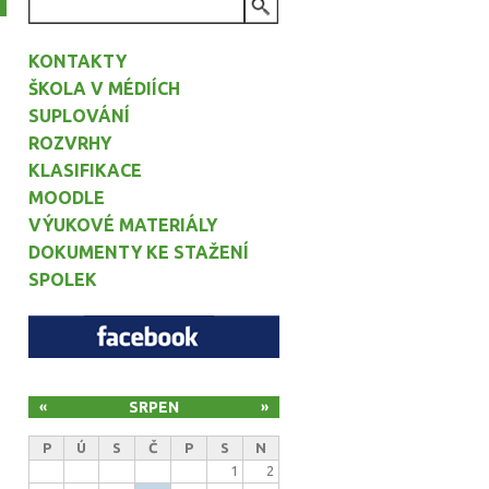
VYHLEDÁVÁNÍ
KONTAKTY
ŠKOLA V MÉDIÍCH
SUPLOVÁNÍ
ROZVRHY
KLASIFIKACE
MOODLE
VÝUKOVÉ MATERIÁLY
DOKUMENTY KE STAŽENÍ
SPOLEK
SRPEN
«
»
P
Ú
S
Č
P
S
N
1
2