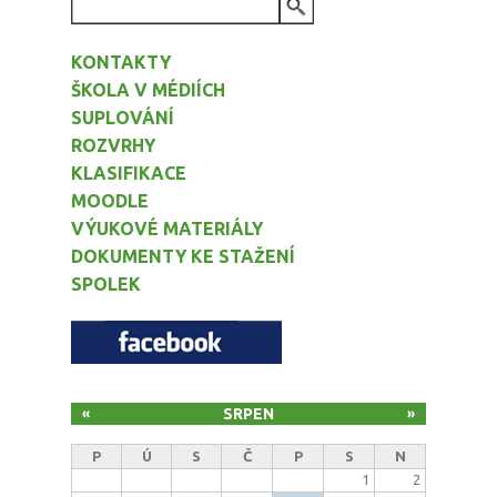
VYHLEDÁVÁNÍ
KONTAKTY
ŠKOLA V MÉDIÍCH
SUPLOVÁNÍ
ROZVRHY
KLASIFIKACE
MOODLE
VÝUKOVÉ MATERIÁLY
DOKUMENTY KE STAŽENÍ
SPOLEK
SRPEN
«
»
P
Ú
S
Č
P
S
N
1
2