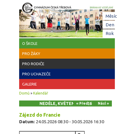
Přejít k hlavnímu obsahu
Hl
Měsíc
zá
Den
(aktivní z
Rok
O ŠKOLE
PRO ŽÁKY
PRO RODIČE
PRO UCHAZEČE
GALERIE
Jste zde
Domů
»
Kalendář
NEDĚLE, KVĚTEN 24, 2026
« Před
Násl »
Zájezd do Francie
Datum:
24.05.2026 08:30
-
30.05.2026 16:30