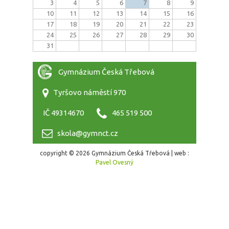
3
4
5
6
7
8
9
10
11
12
13
14
15
16
17
18
19
20
21
22
23
24
25
26
27
28
29
30
31
Gymnázium Česká Třebová
Tyršovo náměstí 970
IČ 49314670
465 519 500
skola@gymnct.cz
copyright © 2026 Gymnázium Česká Třebová | web :
Pavel Ovesný