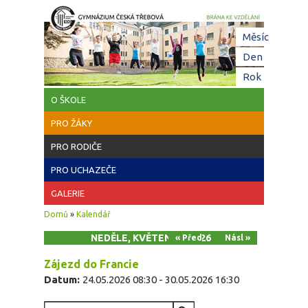
Přejít k hlavnímu obsahu
Hl
Měsíc
zá
Den
(aktivní z
Rok
O ŠKOLE
PRO ŽÁKY
PRO RODIČE
PRO UCHAZEČE
GALERIE
Jste zde
Domů
»
Kalendář
NEDĚLE, KVĚTEN 24, 2026
« Před
Násl »
Zájezd do Francie
Datum:
24.05.2026 08:30
-
30.05.2026 16:30