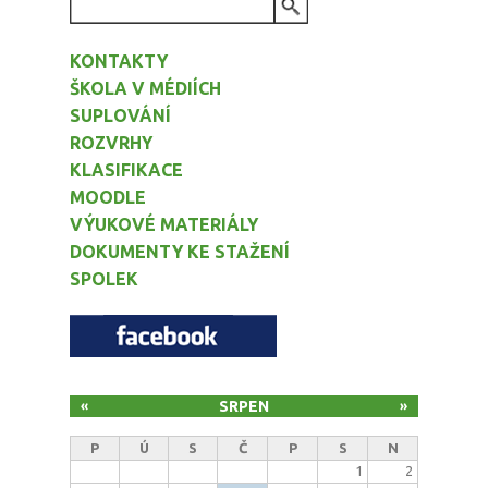
VYHLEDÁVÁNÍ
KONTAKTY
ŠKOLA V MÉDIÍCH
SUPLOVÁNÍ
ROZVRHY
KLASIFIKACE
MOODLE
VÝUKOVÉ MATERIÁLY
DOKUMENTY KE STAŽENÍ
SPOLEK
SRPEN
«
»
P
Ú
S
Č
P
S
N
1
2