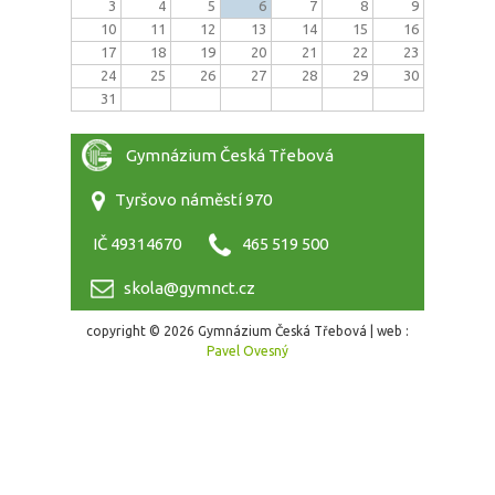
3
4
5
6
7
8
9
10
11
12
13
14
15
16
17
18
19
20
21
22
23
24
25
26
27
28
29
30
31
Gymnázium Česká Třebová
Tyršovo náměstí 970
IČ 49314670
465 519 500
skola@gymnct.cz
copyright © 2026 Gymnázium Česká Třebová | web :
Pavel Ovesný