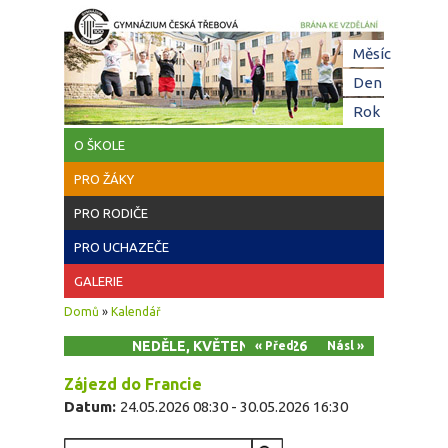
Přejít k hlavnímu obsahu
Hl
Měsíc
zá
Den
(aktivní z
Rok
O ŠKOLE
PRO ŽÁKY
PRO RODIČE
PRO UCHAZEČE
GALERIE
Jste zde
Domů
»
Kalendář
NEDĚLE, KVĚTEN 24, 2026
« Před
Násl »
Zájezd do Francie
Datum:
24.05.2026 08:30
-
30.05.2026 16:30