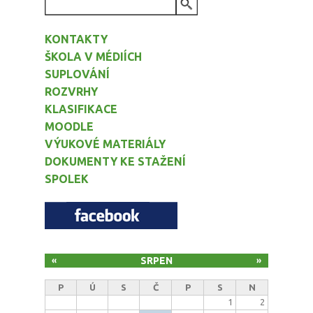
VYHLEDÁVÁNÍ
KONTAKTY
ŠKOLA V MÉDIÍCH
SUPLOVÁNÍ
ROZVRHY
KLASIFIKACE
MOODLE
VÝUKOVÉ MATERIÁLY
DOKUMENTY KE STAŽENÍ
SPOLEK
SRPEN
«
»
P
Ú
S
Č
P
S
N
1
2