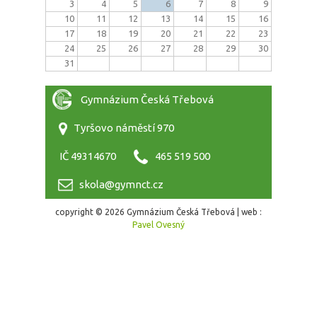
3
4
5
6
7
8
9
10
11
12
13
14
15
16
17
18
19
20
21
22
23
24
25
26
27
28
29
30
31
Gymnázium Česká Třebová
Tyršovo náměstí 970
IČ 49314670
465 519 500
skola@gymnct.cz
copyright © 2026 Gymnázium Česká Třebová | web :
Pavel Ovesný