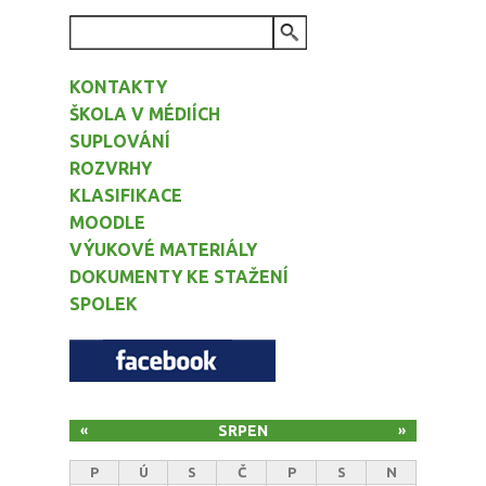
VYHLEDÁVÁNÍ
KONTAKTY
ŠKOLA V MÉDIÍCH
SUPLOVÁNÍ
ROZVRHY
KLASIFIKACE
MOODLE
VÝUKOVÉ MATERIÁLY
DOKUMENTY KE STAŽENÍ
SPOLEK
SRPEN
«
»
P
Ú
S
Č
P
S
N