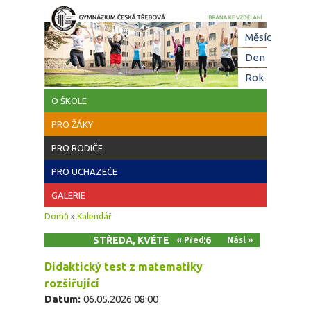
Přejít k hlavnímu obsahu
Hl
Měsíc
zá
Den
(aktivní z
Rok
O ŠKOLE
PRO ŽÁKY
PRO RODIČE
PRO UCHAZEČE
GALERIE
Jste zde
Domů
»
Kalendář
STŘEDA, KVĚTEN 6, 2026
« Před
Násl »
Didaktický test z matematiky
rozšiřující
Datum:
06.05.2026 08:00