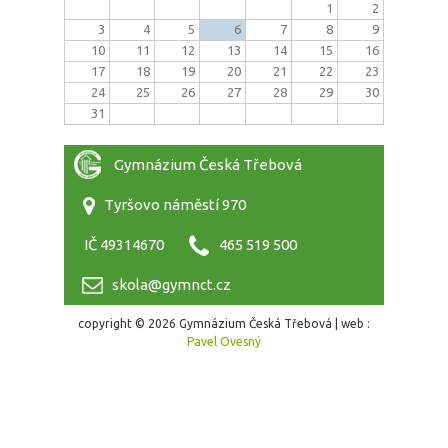
1
2
3
4
5
6
7
8
9
10
11
12
13
14
15
16
17
18
19
20
21
22
23
24
25
26
27
28
29
30
31
Gymnázium Česká Třebová
Tyršovo náměstí 970
IČ 49314670
465 519 500
skola@gymnct.cz
copyright © 2026 Gymnázium Česká Třebová | web :
Pavel Ovesný