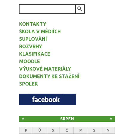
VYHLEDÁVÁNÍ
KONTAKTY
ŠKOLA V MÉDIÍCH
SUPLOVÁNÍ
ROZVRHY
KLASIFIKACE
MOODLE
VÝUKOVÉ MATERIÁLY
DOKUMENTY KE STAŽENÍ
SPOLEK
SRPEN
«
»
P
Ú
S
Č
P
S
N