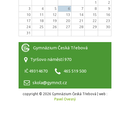
1
2
3
4
5
6
7
8
9
10
11
12
13
14
15
16
17
18
19
20
21
22
23
24
25
26
27
28
29
30
31
Gymnázium Česká Třebová
Tyršovo náměstí 970
IČ 49314670
465 519 500
skola@gymnct.cz
copyright © 2026 Gymnázium Česká Třebová | web :
Pavel Ovesný