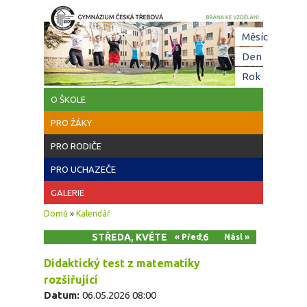
Přejít k hlavnímu obsahu
Hl
Měsíc
zá
Den
(aktivní z
Rok
O ŠKOLE
PRO ŽÁKY
PRO RODIČE
PRO UCHAZEČE
GALERIE
Jste zde
Domů
»
Kalendář
STŘEDA, KVĚTEN 6, 2026
« Před
Násl »
Didaktický test z matematiky
rozšiřující
Datum:
06.05.2026 08:00