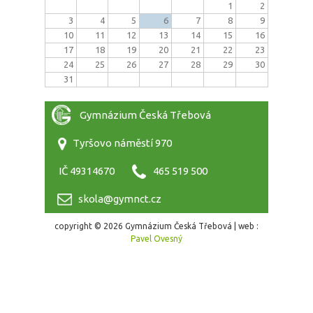
1
2
3
4
5
6
7
8
9
10
11
12
13
14
15
16
17
18
19
20
21
22
23
24
25
26
27
28
29
30
31
Gymnázium Česká Třebová
Tyršovo náměstí 970
IČ 49314670
465 519 500
skola@gymnct.cz
copyright © 2026 Gymnázium Česká Třebová | web :
Pavel Ovesný