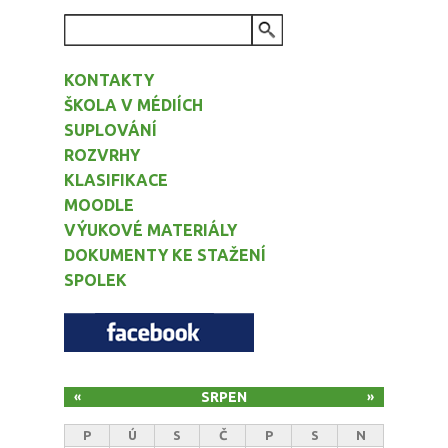
VYHLEDÁVÁNÍ
KONTAKTY
ŠKOLA V MÉDIÍCH
SUPLOVÁNÍ
ROZVRHY
KLASIFIKACE
MOODLE
VÝUKOVÉ MATERIÁLY
DOKUMENTY KE STAŽENÍ
SPOLEK
SRPEN
«
»
P
Ú
S
Č
P
S
N