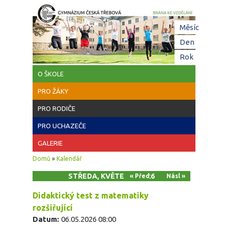
Přejít k hlavnímu obsahu
Hl
Měsíc
zá
Den
(aktivní z
Rok
O ŠKOLE
PRO ŽÁKY
PRO RODIČE
PRO UCHAZEČE
GALERIE
Jste zde
Domů
»
Kalendář
STŘEDA, KVĚTEN 6, 2026
« Před
Násl »
Didaktický test z matematiky
rozšiřující
Datum:
06.05.2026 08:00