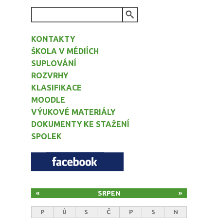
VYHLEDÁVÁNÍ
KONTAKTY
ŠKOLA V MÉDIÍCH
SUPLOVÁNÍ
ROZVRHY
KLASIFIKACE
MOODLE
VÝUKOVÉ MATERIÁLY
DOKUMENTY KE STAŽENÍ
SPOLEK
SRPEN
«
»
P
Ú
S
Č
P
S
N