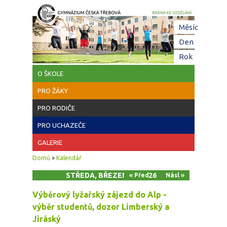
Přejít k hlavnímu obsahu
Hl
Měsíc
zá
Den
(aktivní z
Rok
O ŠKOLE
PRO ŽÁKY
PRO RODIČE
PRO UCHAZEČE
GALERIE
Jste zde
Domů
»
Kalendář
STŘEDA, BŘEZEN 11, 2026
« Před
Násl »
Výběrový lyžařský zájezd do Alp -
výběr studentů, dozor Limberský a
Jiráský