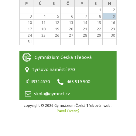
P
Ú
S
Č
P
S
N
1
2
3
4
5
6
7
8
9
10
11
12
13
14
15
16
17
18
19
20
21
22
23
24
25
26
27
28
29
30
31
Gymnázium Česká Třebová
Tyršovo náměstí 970
IČ 49314670
465 519 500
skola@gymnct.cz
copyright © 2026 Gymnázium Česká Třebová | web :
Pavel Ovesný