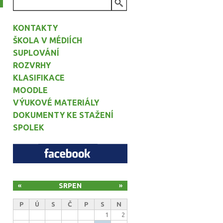
VYHLEDÁVÁNÍ
KONTAKTY
ŠKOLA V MÉDIÍCH
SUPLOVÁNÍ
ROZVRHY
KLASIFIKACE
MOODLE
VÝUKOVÉ MATERIÁLY
DOKUMENTY KE STAŽENÍ
SPOLEK
SRPEN
«
»
P
Ú
S
Č
P
S
N
1
2