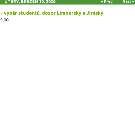
ÚTERÝ, BŘEZEN 10, 2026
« Před
Násl »
- výběr studentů, dozor Limberský a Jiráský
09:00