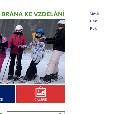
Hl
Měsíc
zá
Den
(aktivní z
Rok
ČE
GALERIE