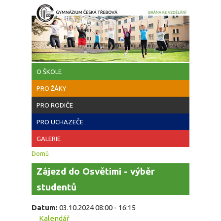
Přejít k hlavnímu obsahu
O ŠKOLE
PRO ŽÁKY
PRO RODIČE
PRO UCHAZEČE
GALERIE
Jste zde
Domů
Zájezd do Osvětimi - výběr
studentů
Datum:
03.10.2024
08:00
-
16:15
Kalendář