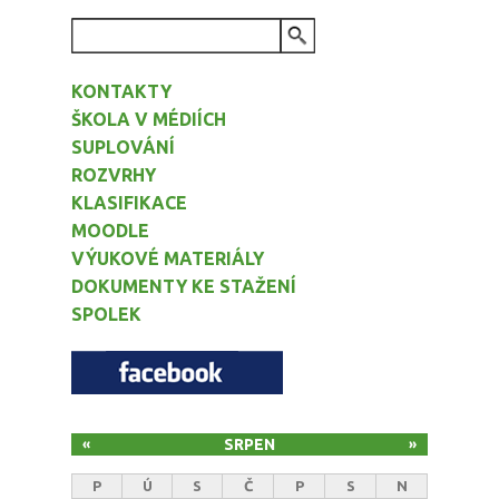
VYHLEDÁVÁNÍ
KONTAKTY
ŠKOLA V MÉDIÍCH
SUPLOVÁNÍ
ROZVRHY
KLASIFIKACE
MOODLE
VÝUKOVÉ MATERIÁLY
DOKUMENTY KE STAŽENÍ
SPOLEK
SRPEN
«
»
P
Ú
S
Č
P
S
N