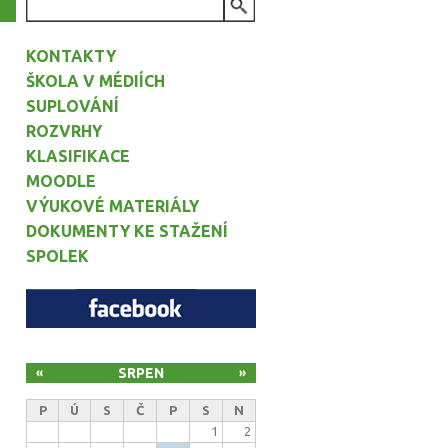
VYHLEDÁVÁNÍ
KONTAKTY
ŠKOLA V MÉDIÍCH
SUPLOVÁNÍ
ROZVRHY
KLASIFIKACE
MOODLE
VÝUKOVÉ MATERIÁLY
DOKUMENTY KE STAŽENÍ
SPOLEK
SRPEN
«
»
P
Ú
S
Č
P
S
N
1
2