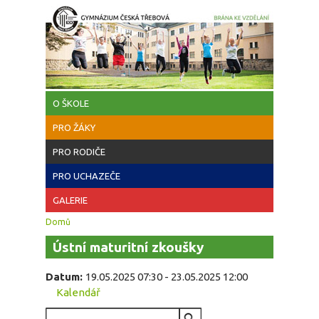
Přejít k hlavnímu obsahu
O ŠKOLE
PRO ŽÁKY
PRO RODIČE
PRO UCHAZEČE
GALERIE
Jste zde
Domů
Ústní maturitní zkoušky
Datum:
19.05.2025 07:30
-
23.05.2025 12:00
Kalendář