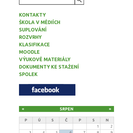
VYHLEDÁVÁNÍ
KONTAKTY
ŠKOLA V MÉDIÍCH
SUPLOVÁNÍ
ROZVRHY
KLASIFIKACE
MOODLE
VÝUKOVÉ MATERIÁLY
DOKUMENTY KE STAŽENÍ
SPOLEK
SRPEN
«
»
P
Ú
S
Č
P
S
N
1
2
3
4
5
6
7
8
9