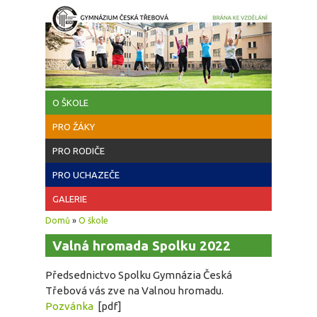
Přejít k hlavnímu obsahu
O ŠKOLE
PRO ŽÁKY
PRO RODIČE
PRO UCHAZEČE
GALERIE
Jste zde
Domů
»
O škole
Valná hromada Spolku 2022
Předsednictvo Spolku Gymnázia Česká
Třebová vás zve na Valnou hromadu.
Pozvánka
[pdf]