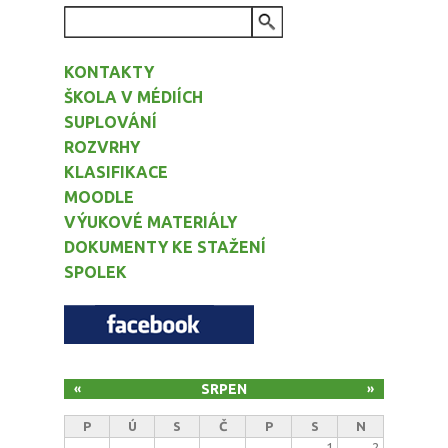
VYHLEDÁVÁNÍ
KONTAKTY
ŠKOLA V MÉDIÍCH
SUPLOVÁNÍ
ROZVRHY
KLASIFIKACE
MOODLE
VÝUKOVÉ MATERIÁLY
DOKUMENTY KE STAŽENÍ
SPOLEK
SRPEN
«
»
P
Ú
S
Č
P
S
N
1
2