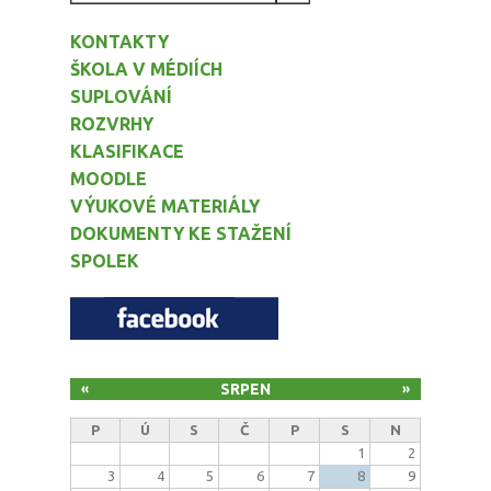
KONTAKTY
ŠKOLA V MÉDIÍCH
SUPLOVÁNÍ
ROZVRHY
KLASIFIKACE
MOODLE
VÝUKOVÉ MATERIÁLY
DOKUMENTY KE STAŽENÍ
SPOLEK
SRPEN
«
»
P
Ú
S
Č
P
S
N
1
2
3
4
5
6
7
8
9