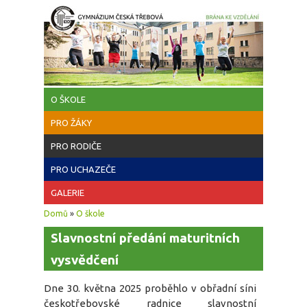
Přejít k hlavnímu obsahu
O ŠKOLE
PRO ŽÁKY
PRO RODIČE
PRO UCHAZEČE
GALERIE
Jste zde
Domů
»
O škole
Slavnostní předání maturitních
vysvědčení
Dne 30. května 2025 proběhlo v obřadní síni
českotřebovské radnice slavnostní