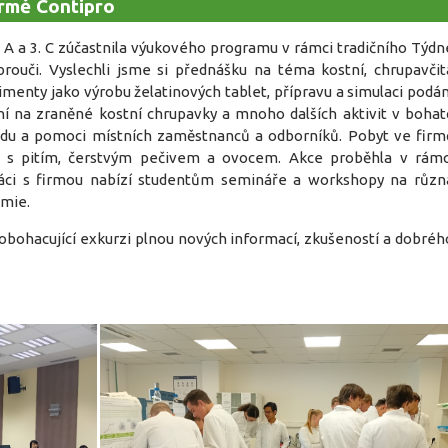
irmě Contipro
7. A a 3. C zúčastnila výukového programu v rámci tradičního Týdn
rouči. Vyslechli jsme si přednášku na téma kostní, chrupavčit
imenty jako výrobu želatinových tablet, přípravu a simulaci podán
í na zraněné kostní chrupavky a mnoho dalších aktivit v bohat
odu a pomoci místních zaměstnanců a odborníků. Pobyt ve firm
u s pitím, čerstvým pečivem a ovocem. Akce proběhla v rámc
áci s firmou nabízí studentům semináře a workshopy na různ
emie.
obohacující exkurzi plnou nových informací, zkušeností a dobréh