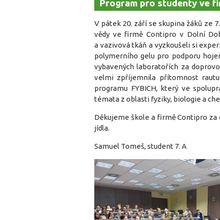
Program pro studenty ve f
V pátek 20. září se skupina žáků ze 
vědy ve firmě Contipro v Dolní Dob
a vazivová tkáň a vyzkoušeli si exper
polymerního gelu pro podporu hojen
vybavených laboratořích za doprov
velmi zpříjemnila přítomnost raut
programu FYBICH, který ve spolupr
témata z oblasti fyziky, biologie a ch
Děkujeme škole a firmě Contipro za 
jídla.
Samuel Tomeš, student 7. A