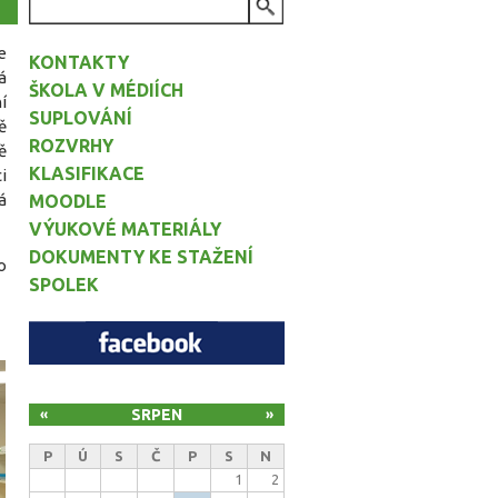
VYHLEDÁVÁNÍ
e
KONTAKTY
á
ŠKOLA V MÉDIÍCH
í
SUPLOVÁNÍ
ě
ROZVRHY
ě
KLASIFIKACE
i
á
MOODLE
VÝUKOVÉ MATERIÁLY
DOKUMENTY KE STAŽENÍ
o
SPOLEK
SRPEN
«
»
P
Ú
S
Č
P
S
N
1
2