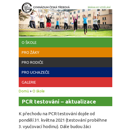
Přejít k hlavnímu obsahu
O ŠKOLE
PRO ŽÁKY
PRO RODIČE
PRO UCHAZEČE
GALERIE
Jste zde
Domů
»
O škole
PCR testování – aktualizace
K přechodu na PCR testování dojde od
pondělí 31. května 2021 (testování proběhne
3. vyučovací hodinu). Dále budou žáci