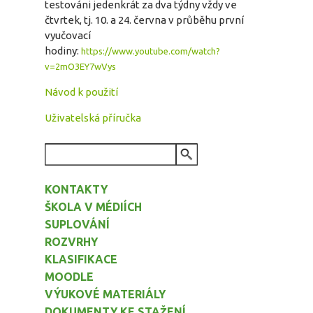
testováni jedenkrát za dva týdny vždy ve
čtvrtek, tj. 10. a 24. června v průběhu první
vyučovací
hodiny:
https://www.youtube.com/watch?
v=2mO3EY7wVys
Návod k použití
Uživatelská příručka
VYHLEDÁVÁNÍ
KONTAKTY
ŠKOLA V MÉDIÍCH
SUPLOVÁNÍ
ROZVRHY
KLASIFIKACE
MOODLE
VÝUKOVÉ MATERIÁLY
DOKUMENTY KE STAŽENÍ