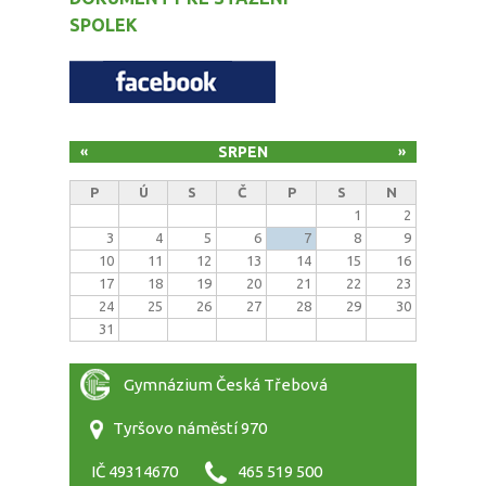
SPOLEK
SRPEN
«
»
P
Ú
S
Č
P
S
N
1
2
3
4
5
6
7
8
9
10
11
12
13
14
15
16
17
18
19
20
21
22
23
24
25
26
27
28
29
30
31
Gymnázium Česká Třebová
Tyršovo náměstí 970
IČ 49314670
465 519 500