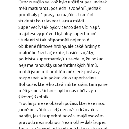
Čím? Neučilo se, což bylo určitě super. Jednak
měli maturanti „poslední zvonění“, jednak
probíhaly přípravy na majáles, tradiční
studentskou slavnost jara a mládí.
Super věcí však bylo v tento den víc. Např.
majálesový průvod byl plný superhrdinů.
Studenti si tak připomněli nejen své
oblíbené filmové hrdiny, ale také hrdiny z
reálného života (lékaře, hasiče, vojáky,
policisty, supermamky). Pravda je, že pokud
nejsme fanoušky superhrdinských filmů,
mohli jsme mít problém některé postavy
rozpoznat. Ale pokud jde o superhrdinu
Bohouše, kterého ztvárnili terciáni, tam jsme
měli jasno všichni – byl to náš obětavý a
šikovný školník.
Trochu jsme se obávali počasí, které se moc
jarně netvářilo a celý den nás udržovalo v
napětí, jestli superhrdinové v majálesovém
průvodu nezmoknou. Nezmokli – další super.
Super a zároveň milé i vtipné bylo rozloučení