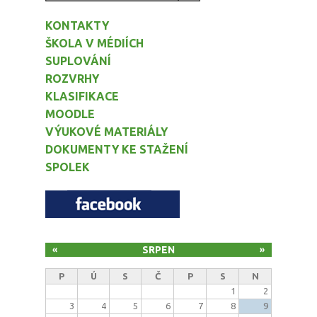
KONTAKTY
ŠKOLA V MÉDIÍCH
SUPLOVÁNÍ
ROZVRHY
KLASIFIKACE
MOODLE
VÝUKOVÉ MATERIÁLY
DOKUMENTY KE STAŽENÍ
SPOLEK
SRPEN
«
»
P
Ú
S
Č
P
S
N
1
2
3
4
5
6
7
8
9