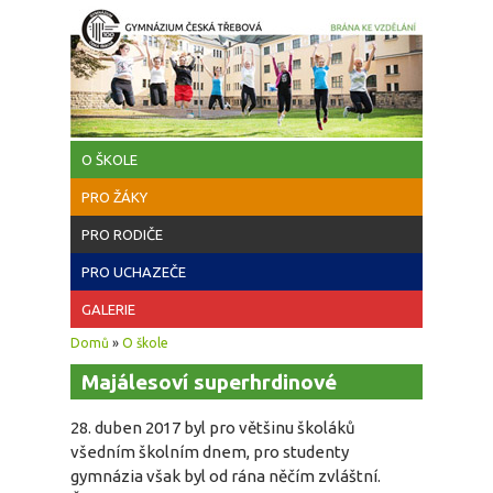
Přejít k hlavnímu obsahu
O ŠKOLE
PRO ŽÁKY
PRO RODIČE
PRO UCHAZEČE
GALERIE
Jste zde
Domů
»
O škole
Majálesoví superhrdinové
28. duben 2017 byl pro většinu školáků
všedním školním dnem, pro studenty
gymnázia však byl od rána něčím zvláštní.