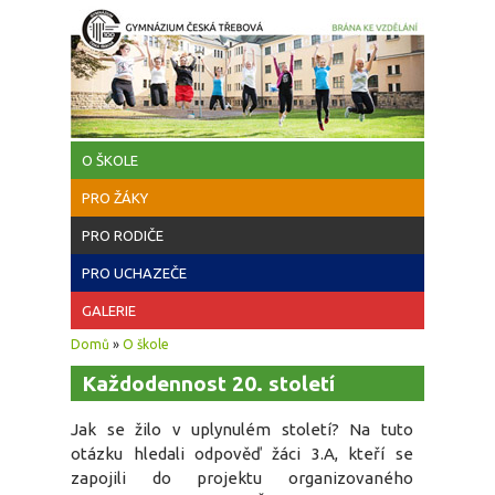
Přejít k hlavnímu obsahu
O ŠKOLE
PRO ŽÁKY
PRO RODIČE
PRO UCHAZEČE
GALERIE
Jste zde
Domů
»
O škole
Každodennost 20. století
Jak se žilo v uplynulém století? Na tuto
otázku hledali odpověď žáci 3.A, kteří se
zapojili do projektu organizovaného