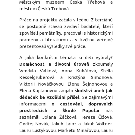
Městským muzeem Česká Třebová a
městem Česká Třebová.
Práce na projektu začala v lednu. Z terciánů
se postupně stávali zvídaví badatelé, kteří
zpovídali pamětníky, pracovali s historickými
prameny a literaturou a v květnu veřejně
prezentovali výsledky své práce.
A jaká konkrétní témata si děti vybraly?
Domácnost a životní úroveň
zkoumaly
Vendula Válková, Anna Kubátová, Stella
Kesselgruberová a Kristýna Simonová.
Viktorii Nováčkovou, Elenu Šejnohovou a
Elenu Kaplanovou zaujalo
školství aneb jak
dědeček ke vzdělání přišel.
Se zajímavými
informacemi
o cestování, dopravních
prostředcích a Škodě Popular
nás
seznámili Jolana Žáčková, Tereza Čížová,
Ondřej Novák, Jakub Lainz a Jakub Voltner.
Lauru Lustykovou, Markétu Minářovou, Lauru