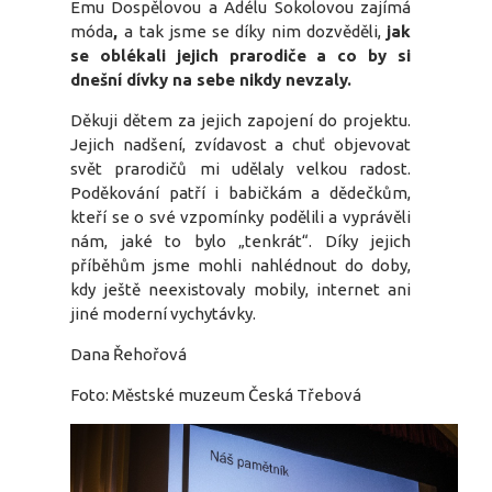
Emu Dospělovou a Adélu Sokolovou zajímá
móda
,
a tak jsme se díky nim dozvěděli,
jak
se oblékali jejich prarodiče a co by si
dnešní dívky na sebe nikdy nevzaly.
Děkuji dětem za jejich zapojení do projektu.
Jejich nadšení, zvídavost a chuť objevovat
svět prarodičů mi udělaly velkou radost.
Poděkování patří i babičkám a dědečkům,
kteří se o své vzpomínky podělili a vyprávěli
nám, jaké to bylo „tenkrát“. Díky jejich
příběhům jsme mohli nahlédnout do doby,
kdy ještě neexistovaly mobily, internet ani
jiné moderní vychytávky.
Dana Řehořová
Foto: Městské muzeum Česká Třebová