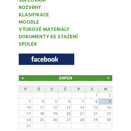
SUPLOVÁNÍ
ROZVRHY
KLASIFIKACE
MOODLE
VÝUKOVÉ MATERIÁLY
DOKUMENTY KE STAŽENÍ
SPOLEK
SRPEN
«
»
P
Ú
S
Č
P
S
N
1
2
3
4
5
6
7
8
9
10
11
12
13
14
15
16
17
18
19
20
21
22
23
24
25
26
27
28
29
30
31