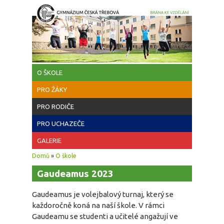
Přejít k hlavnímu obsahu
O ŠKOLE
PRO ŽÁKY
PRO RODIČE
PRO UCHAZEČE
GALERIE
Jste zde
Domů
»
O škole
Gaudeamus 2023
Gaudeamus je volejbalový turnaj, který se
každoročně koná na naší škole. V rámci
Gaudeamu se studenti a učitelé angažují ve