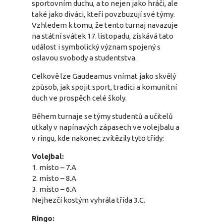
sportovním duchu, a to nejen jako hráči, ale
také jako diváci, kteří povzbuzují své týmy.
Vzhledem k tomu, že tento turnaj navazuje
na státní svátek 17. listopadu, získává tato
událost i symbolický význam spojený s
oslavou svobody a studentstva.
Celkově lze Gaudeamus vnímat jako skvělý
způsob, jak spojit sport, tradici a komunitní
duch ve prospěch celé školy.
Během turnaje se týmy studentů a učitelů
utkaly v napínavých zápasech ve volejbalu a
v ringu, kde nakonec zvítězily tyto třídy:
Volejbal:
místo – 7.A
místo – 8.A
místo – 6.A
Nejhezčí kostým vyhrála třída 3.C.
Ringo: