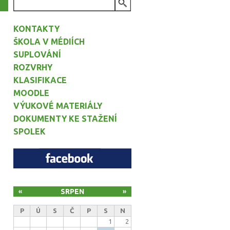
VYHLEDÁVÁNÍ
KONTAKTY
ŠKOLA V MÉDIÍCH
SUPLOVÁNÍ
ROZVRHY
KLASIFIKACE
MOODLE
VÝUKOVÉ MATERIÁLY
DOKUMENTY KE STAŽENÍ
SPOLEK
SRPEN
«
»
P
Ú
S
Č
P
S
N
1
2