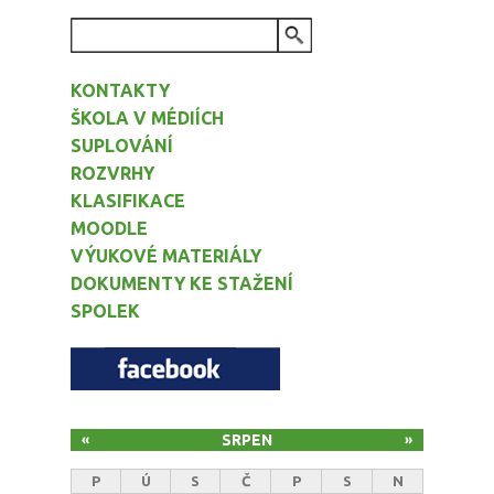
VYHLEDÁVÁNÍ
KONTAKTY
ŠKOLA V MÉDIÍCH
SUPLOVÁNÍ
ROZVRHY
KLASIFIKACE
MOODLE
VÝUKOVÉ MATERIÁLY
DOKUMENTY KE STAŽENÍ
SPOLEK
SRPEN
«
»
P
Ú
S
Č
P
S
N