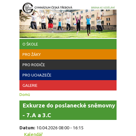
Přejít k hlavnímu obsahu
O ŠKOLE
PRO ŽÁKY
PRO RODIČE
PRO UCHAZEČE
GALERIE
Jste zde
Domů
Exkurze do poslanecké sněmovny
- 7.A a 3.C
Datum:
10.04.2026
08:00
-
16:15
Kalendář