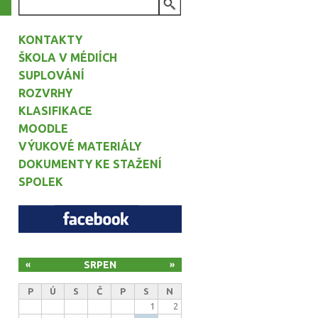
VYHLEDÁVÁNÍ
KONTAKTY
ŠKOLA V MÉDIÍCH
SUPLOVÁNÍ
ROZVRHY
KLASIFIKACE
MOODLE
VÝUKOVÉ MATERIÁLY
DOKUMENTY KE STAŽENÍ
SPOLEK
SRPEN
«
»
P
Ú
S
Č
P
S
N
1
2