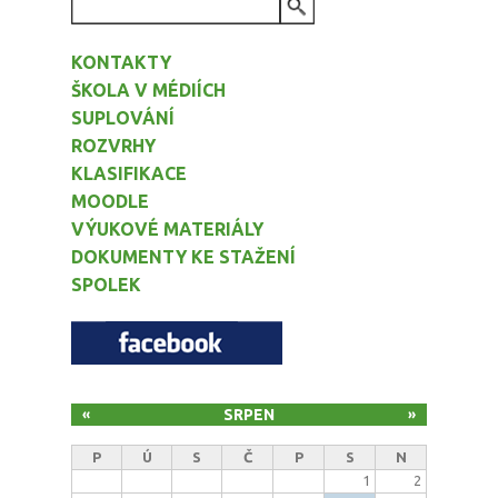
VYHLEDÁVÁNÍ
KONTAKTY
ŠKOLA V MÉDIÍCH
SUPLOVÁNÍ
ROZVRHY
KLASIFIKACE
MOODLE
VÝUKOVÉ MATERIÁLY
DOKUMENTY KE STAŽENÍ
SPOLEK
SRPEN
«
»
P
Ú
S
Č
P
S
N
1
2