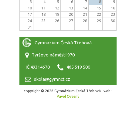
3
4
5
6
7
8
9
10
11
12
13
14
15
16
17
18
19
20
21
22
23
24
25
26
27
28
29
30
31
Gymnázium Česká Třebová
Tyršovo náměstí 970
IČ 49314670
465 519 500
skola@gymnct.cz
copyright © 2026 Gymnázium Česká Třebová | web :
Pavel Ovesný