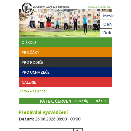
Přejít k hlavnímu obsahu
Hl
Měsíc
zá
Den
(aktivní z
Rok
O ŠKOLE
PRO ŽÁKY
PRO RODIČE
PRO UCHAZEČE
GALERIE
Jste zde
Domů
»
Kalendář
PÁTEK, ČERVEN 26, 2026
« Před
Násl »
Předávání vysvědčení
Datum:
26.06.2026
08:00
-
09:00