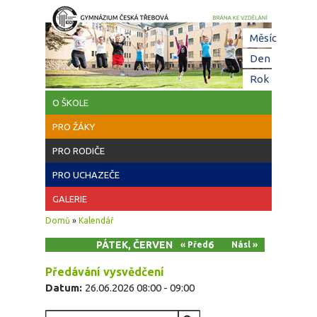
Přejít k hlavnímu obsahu
Hl
Měsíc
zá
Den
(aktivní z
Rok
O ŠKOLE
PRO ŽÁKY
PRO RODIČE
PRO UCHAZEČE
GALERIE
Jste zde
Domů
»
Kalendář
PÁTEK, ČERVEN 26, 2026
« Před
Násl »
Předávání vysvědčení
Datum:
26.06.2026
08:00
-
09:00