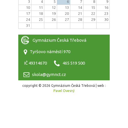
3
4
5
6
7
8
9
10
11
12
13
14
15
16
17
18
19
20
21
22
23
24
25
26
27
28
29
30
31
Gymnázium Česká Třebová
Tyršovo náměstí 970
IČ 49314670
465 519 500
skola@gymnct.cz
copyright © 2026 Gymnázium Česká Třebová | web :
Pavel Ovesný