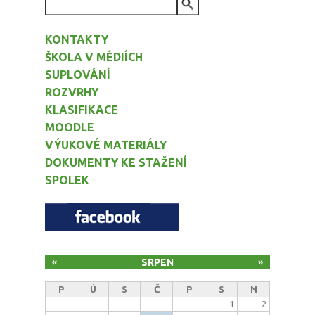
VYHLEDÁVÁNÍ
KONTAKTY
ŠKOLA V MÉDIÍCH
SUPLOVÁNÍ
ROZVRHY
KLASIFIKACE
MOODLE
VÝUKOVÉ MATERIÁLY
DOKUMENTY KE STAŽENÍ
SPOLEK
SRPEN
«
»
P
Ú
S
Č
P
S
N
1
2