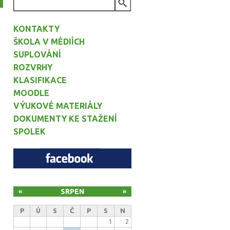
VYHLEDÁVÁNÍ
KONTAKTY
ŠKOLA V MÉDIÍCH
SUPLOVÁNÍ
ROZVRHY
KLASIFIKACE
MOODLE
VÝUKOVÉ MATERIÁLY
DOKUMENTY KE STAŽENÍ
SPOLEK
SRPEN
«
»
P
Ú
S
Č
P
S
N
1
2