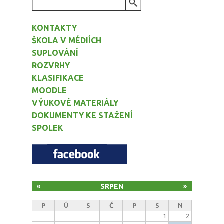
VYHLEDÁVÁNÍ
KONTAKTY
ŠKOLA V MÉDIÍCH
SUPLOVÁNÍ
ROZVRHY
KLASIFIKACE
MOODLE
VÝUKOVÉ MATERIÁLY
DOKUMENTY KE STAŽENÍ
SPOLEK
SRPEN
«
»
P
Ú
S
Č
P
S
N
1
2