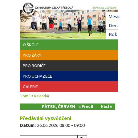
Přejít k hlavnímu obsahu
Hl
Měsíc
zá
Den
(aktivní z
Rok
O ŠKOLE
PRO ŽÁKY
PRO RODIČE
PRO UCHAZEČE
GALERIE
Jste zde
Domů
»
Kalendář
PÁTEK, ČERVEN 26, 2026
« Před
Násl »
Předávání vysvědčení
Datum:
26.06.2026
08:00
-
09:00