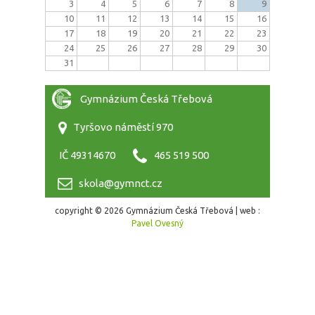
3
4
5
6
7
8
9
10
11
12
13
14
15
16
17
18
19
20
21
22
23
24
25
26
27
28
29
30
31
Gymnázium Česká Třebová
Tyršovo náměstí 970
IČ 49314670
465 519 500
skola@gymnct.cz
copyright © 2026 Gymnázium Česká Třebová | web :
Pavel Ovesný