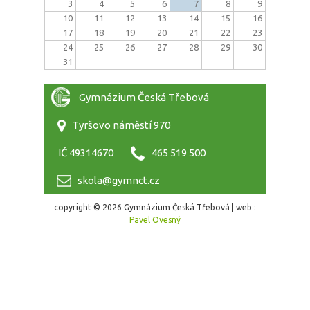
3
4
5
6
7
8
9
10
11
12
13
14
15
16
17
18
19
20
21
22
23
24
25
26
27
28
29
30
31
Gymnázium Česká Třebová
Tyršovo náměstí 970
IČ 49314670
465 519 500
skola@gymnct.cz
copyright © 2026 Gymnázium Česká Třebová | web :
Pavel Ovesný