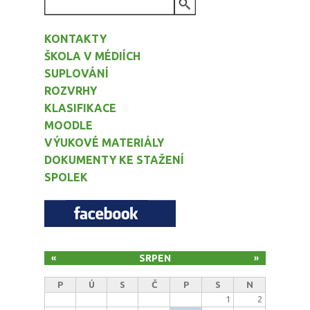
VYHLEDÁVÁNÍ
KONTAKTY
ŠKOLA V MÉDIÍCH
SUPLOVÁNÍ
ROZVRHY
KLASIFIKACE
MOODLE
VÝUKOVÉ MATERIÁLY
DOKUMENTY KE STAŽENÍ
SPOLEK
SRPEN
«
»
P
Ú
S
Č
P
S
N
1
2