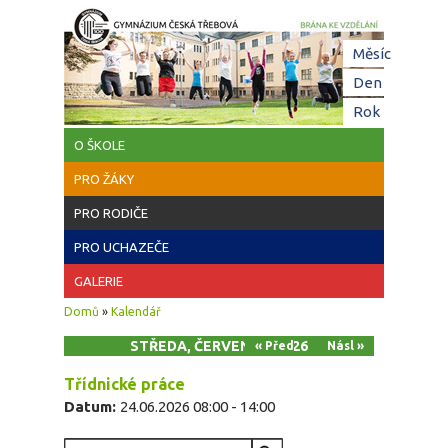
Přejít k hlavnímu obsahu
Hl
Měsíc
zá
Den
(aktivní z
Rok
O ŠKOLE
PRO ŽÁKY
PRO RODIČE
PRO UCHAZEČE
GALERIE
Jste zde
Domů
»
Kalendář
STŘEDA, ČERVEN 24, 2026
« Před
Násl »
Třídnické práce
Datum:
24.06.2026
08:00
-
14:00