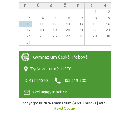
P
Ú
S
Č
P
S
N
1
2
3
4
5
6
7
8
9
10
11
12
13
14
15
16
17
18
19
20
21
22
23
24
25
26
27
28
29
30
31
Gymnázium Česká Třebová
Tyršovo náměstí 970
IČ 49314670
465 519 500
skola@gymnct.cz
copyright © 2026 Gymnázium Česká Třebová | web :
Pavel Ovesný