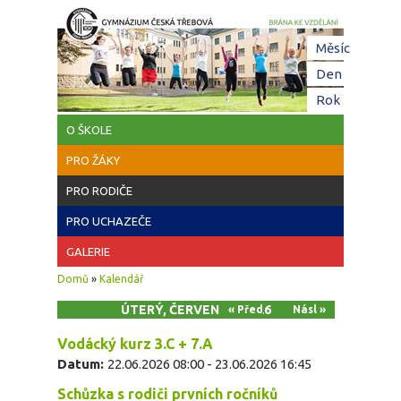
Přejít k hlavnímu obsahu
Hl
Měsíc
zá
Den
(aktivní z
Rok
O ŠKOLE
PRO ŽÁKY
PRO RODIČE
PRO UCHAZEČE
GALERIE
Jste zde
Domů
»
Kalendář
ÚTERÝ, ČERVEN 23, 2026
« Před
Násl »
Vodácký kurz 3.C + 7.A
Datum:
22.06.2026 08:00
-
23.06.2026 16:45
Schůzka s rodiči prvních ročníků