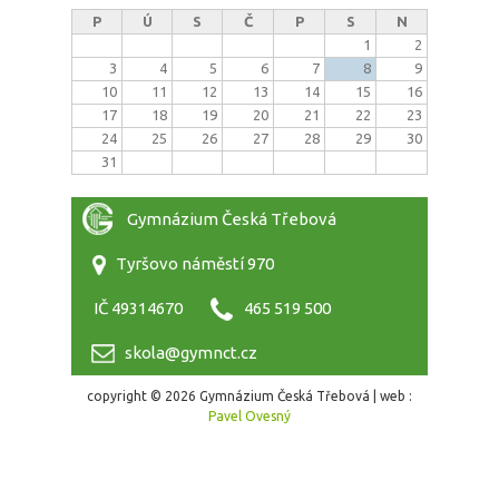
P
Ú
S
Č
P
S
N
1
2
3
4
5
6
7
8
9
10
11
12
13
14
15
16
17
18
19
20
21
22
23
24
25
26
27
28
29
30
31
Gymnázium Česká Třebová
Tyršovo náměstí 970
IČ 49314670
465 519 500
skola@gymnct.cz
copyright © 2026 Gymnázium Česká Třebová | web :
Pavel Ovesný