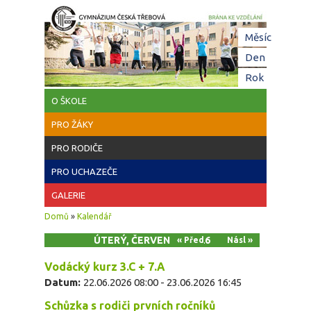
Přejít k hlavnímu obsahu
Hl
Měsíc
zá
Den
(aktivní z
Rok
O ŠKOLE
PRO ŽÁKY
PRO RODIČE
PRO UCHAZEČE
GALERIE
Jste zde
Domů
»
Kalendář
ÚTERÝ, ČERVEN 23, 2026
« Před
Násl »
Vodácký kurz 3.C + 7.A
Datum:
22.06.2026 08:00
-
23.06.2026 16:45
Schůzka s rodiči prvních ročníků