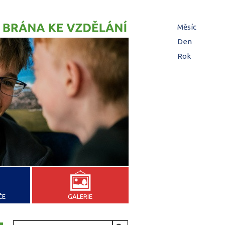
Hl
Měsíc
zá
Den
(aktivní z
Rok
ČE
GALERIE