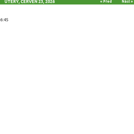
ÚTERÝ, ČERVEN 23, 2026
« Před
Násl »
16:45