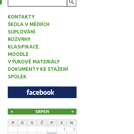
VYHLEDÁVÁNÍ
KONTAKTY
ŠKOLA V MÉDIÍCH
SUPLOVÁNÍ
ROZVRHY
KLASIFIKACE
MOODLE
VÝUKOVÉ MATERIÁLY
DOKUMENTY KE STAŽENÍ
SPOLEK
SRPEN
«
»
P
Ú
S
Č
P
S
N
1
2