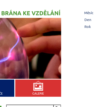
Hl
Měsíc
zá
Den
(aktivní z
Rok
ČE
GALERIE