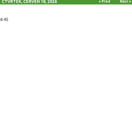
ČTVRTEK, ČERVEN 18, 2026
« Před
Násl »
16:45