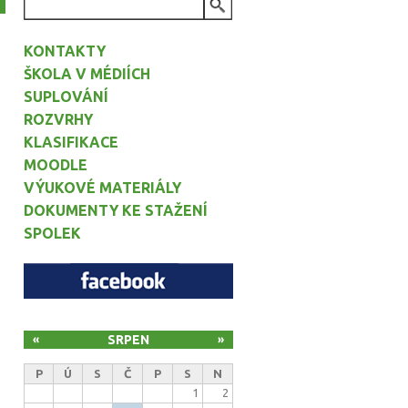
VYHLEDÁVÁNÍ
KONTAKTY
ŠKOLA V MÉDIÍCH
SUPLOVÁNÍ
ROZVRHY
KLASIFIKACE
MOODLE
VÝUKOVÉ MATERIÁLY
DOKUMENTY KE STAŽENÍ
SPOLEK
SRPEN
«
»
P
Ú
S
Č
P
S
N
1
2