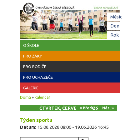
Přejít k hlavnímu obsahu
Hl
Měsíc
zá
Den
(aktivní z
Rok
O ŠKOLE
PRO ŽÁKY
PRO RODIČE
PRO UCHAZEČE
GALERIE
Jste zde
Domů
»
Kalendář
ČTVRTEK, ČERVEN 18, 2026
« Před
Násl »
Týden sportu
Datum:
15.06.2026 08:00
-
19.06.2026 16:45