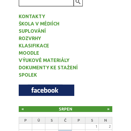
VYHLEDÁVÁNÍ
KONTAKTY
ŠKOLA V MÉDIÍCH
SUPLOVÁNÍ
ROZVRHY
KLASIFIKACE
MOODLE
VÝUKOVÉ MATERIÁLY
DOKUMENTY KE STAŽENÍ
SPOLEK
SRPEN
«
»
P
Ú
S
Č
P
S
N
1
2