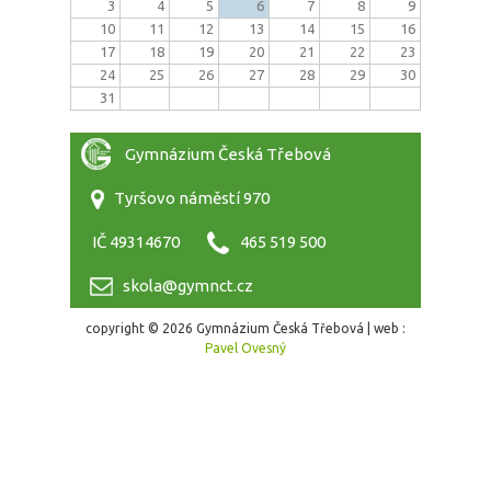
3
4
5
6
7
8
9
10
11
12
13
14
15
16
17
18
19
20
21
22
23
24
25
26
27
28
29
30
31
Gymnázium Česká Třebová
Tyršovo náměstí 970
IČ 49314670
465 519 500
skola@gymnct.cz
copyright © 2026 Gymnázium Česká Třebová | web :
Pavel Ovesný