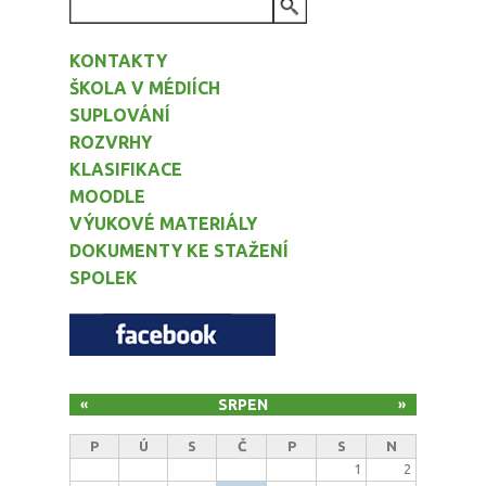
VYHLEDÁVÁNÍ
KONTAKTY
ŠKOLA V MÉDIÍCH
SUPLOVÁNÍ
ROZVRHY
KLASIFIKACE
MOODLE
VÝUKOVÉ MATERIÁLY
DOKUMENTY KE STAŽENÍ
SPOLEK
SRPEN
«
»
P
Ú
S
Č
P
S
N
1
2