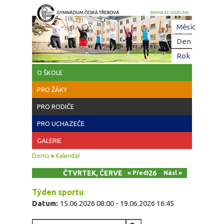
Přejít k hlavnímu obsahu
Hl
Měsíc
zá
Den
(aktivní z
Rok
O ŠKOLE
PRO ŽÁKY
PRO RODIČE
PRO UCHAZEČE
GALERIE
Jste zde
Domů
»
Kalendář
ČTVRTEK, ČERVEN 18, 2026
« Před
Násl »
Týden sportu
Datum:
15.06.2026 08:00
-
19.06.2026 16:45