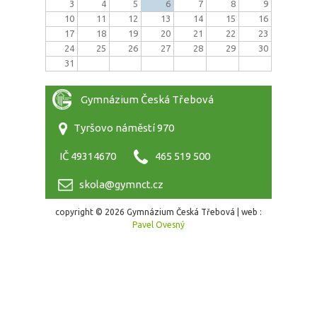
3
4
5
6
7
8
9
10
11
12
13
14
15
16
17
18
19
20
21
22
23
24
25
26
27
28
29
30
31
Gymnázium Česká Třebová
Tyršovo náměstí 970
IČ 49314670
465 519 500
skola@gymnct.cz
copyright © 2026 Gymnázium Česká Třebová | web :
Pavel Ovesný