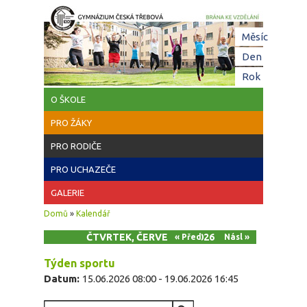
Přejít k hlavnímu obsahu
Hl
Měsíc
zá
Den
(aktivní z
Rok
O ŠKOLE
PRO ŽÁKY
PRO RODIČE
PRO UCHAZEČE
GALERIE
Jste zde
Domů
»
Kalendář
ČTVRTEK, ČERVEN 18, 2026
« Před
Násl »
Týden sportu
Datum:
15.06.2026 08:00
-
19.06.2026 16:45