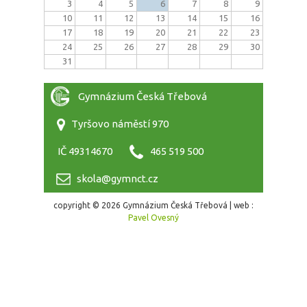
3
4
5
6
7
8
9
10
11
12
13
14
15
16
17
18
19
20
21
22
23
24
25
26
27
28
29
30
31
Gymnázium Česká Třebová
Tyršovo náměstí 970
IČ 49314670
465 519 500
skola@gymnct.cz
copyright © 2026 Gymnázium Česká Třebová | web :
Pavel Ovesný