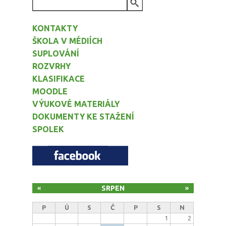
VYHLEDÁVÁNÍ
KONTAKTY
ŠKOLA V MÉDIÍCH
SUPLOVÁNÍ
ROZVRHY
KLASIFIKACE
MOODLE
VÝUKOVÉ MATERIÁLY
DOKUMENTY KE STAŽENÍ
SPOLEK
SRPEN
«
»
P
Ú
S
Č
P
S
N
1
2