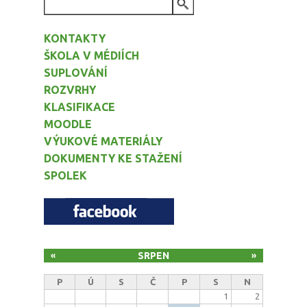
VYHLEDÁVÁNÍ
KONTAKTY
ŠKOLA V MÉDIÍCH
SUPLOVÁNÍ
ROZVRHY
KLASIFIKACE
MOODLE
VÝUKOVÉ MATERIÁLY
DOKUMENTY KE STAŽENÍ
SPOLEK
SRPEN
«
»
P
Ú
S
Č
P
S
N
1
2