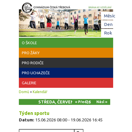
Přejít k hlavnímu obsahu
Hl
Měsíc
zá
Den
(aktivní z
Rok
O ŠKOLE
PRO ŽÁKY
PRO RODIČE
PRO UCHAZEČE
GALERIE
Jste zde
Domů
»
Kalendář
STŘEDA, ČERVEN 17, 2026
« Před
Násl »
Týden sportu
Datum:
15.06.2026 08:00
-
19.06.2026 16:45