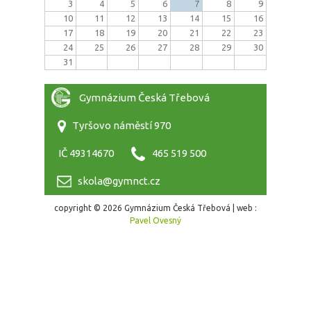
3
4
5
6
7
8
9
10
11
12
13
14
15
16
17
18
19
20
21
22
23
24
25
26
27
28
29
30
31
Gymnázium Česká Třebová
Tyršovo náměstí 970
IČ 49314670
465 519 500
skola@gymnct.cz
copyright © 2026 Gymnázium Česká Třebová | web :
Pavel Ovesný