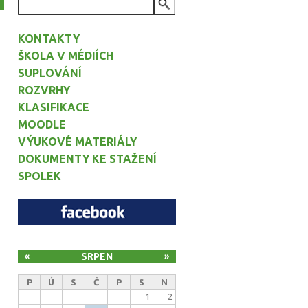
VYHLEDÁVÁNÍ
KONTAKTY
ŠKOLA V MÉDIÍCH
SUPLOVÁNÍ
ROZVRHY
KLASIFIKACE
MOODLE
VÝUKOVÉ MATERIÁLY
DOKUMENTY KE STAŽENÍ
SPOLEK
SRPEN
«
»
P
Ú
S
Č
P
S
N
1
2