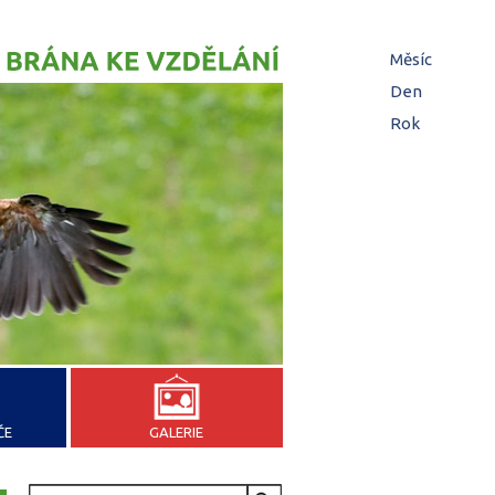
Hl
Měsíc
zá
Den
(aktivní z
Rok
ČE
GALERIE