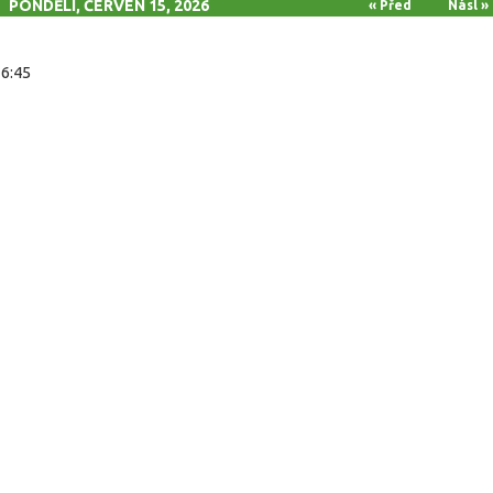
PONDĚLÍ, ČERVEN 15, 2026
« Před
Násl »
16:45