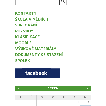
VYHLEDÁVÁNÍ
KONTAKTY
ŠKOLA V MÉDIÍCH
SUPLOVÁNÍ
ROZVRHY
KLASIFIKACE
MOODLE
VÝUKOVÉ MATERIÁLY
DOKUMENTY KE STAŽENÍ
SPOLEK
SRPEN
«
»
P
Ú
S
Č
P
S
N
1
2