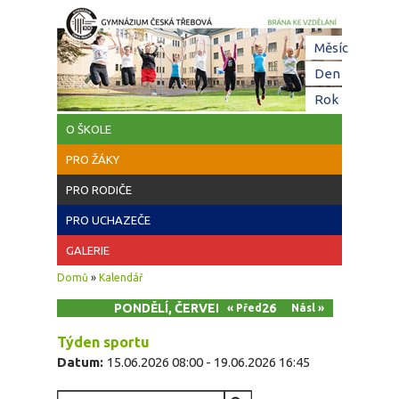
Přejít k hlavnímu obsahu
Hl
Měsíc
zá
Den
(aktivní z
Rok
O ŠKOLE
PRO ŽÁKY
PRO RODIČE
PRO UCHAZEČE
GALERIE
Jste zde
Domů
»
Kalendář
PONDĚLÍ, ČERVEN 15, 2026
« Před
Násl »
Týden sportu
Datum:
15.06.2026 08:00
-
19.06.2026 16:45