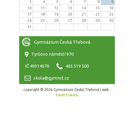
3
4
5
6
7
8
9
10
11
12
13
14
15
16
17
18
19
20
21
22
23
24
25
26
27
28
29
30
31
Gymnázium Česká Třebová
Tyršovo náměstí 970
IČ 49314670
465 519 500
skola@gymnct.cz
copyright © 2026 Gymnázium Česká Třebová | web :
Pavel Ovesný